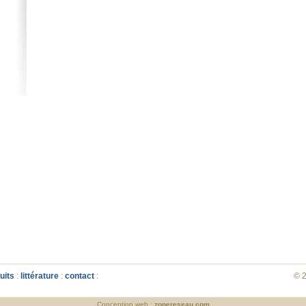
uits
:
littérature
:
contact
:
© 2
Conception web :
zonereseau.com