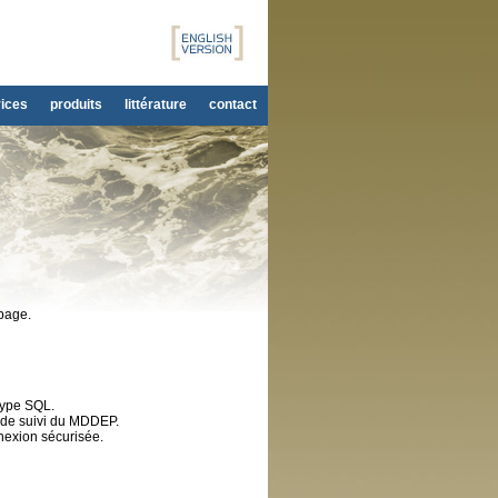
ices
produits
littérature
contact
page.
type SQL.
e de suivi du MDDEP.
nexion sécurisée.